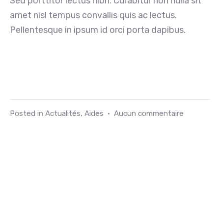
Sed porttitor lectus nibh. Curabitur non nulla sit
amet nisl tempus convallis quis ac lectus.
Pellentesque in ipsum id orci porta dapibus.
Posted in
Actualités
,
Aides
•
Aucun commentaire